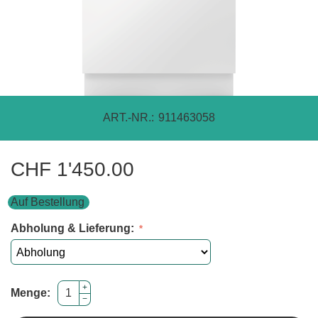
ART.-NR.:
911463058
CHF
1'450.00
Auf Bestellung
Abholung & Lieferung:
+
Menge:
−